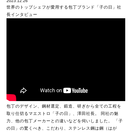
2023.12.26
世界のトップシェフが愛用する包丁ブランド「子の日」社
長インタビュー
包丁のデザイン、鋼材選定、鍛造、研ぎから全ての工程を
取り仕切るマエストロ「子の日」、澤田社長。 同社の魅
力、他の包丁メーカーとの違いなどを伺いしました。 「子
の日」の驚くべき、こだわり、ステンレス鋼は鋼（はが